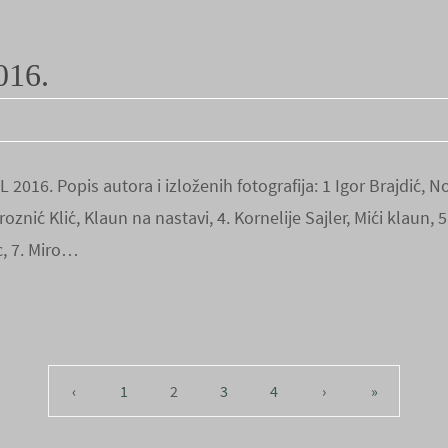
16.
2016. Popis autora i izloženih fotografija: 1 Igor Brajdić, N
roznić Klić, Klaun na nastavi, 4. Kornelije Sajler, Mići klaun,
c, 7. Miro…
‹
1
2
3
4
›
»