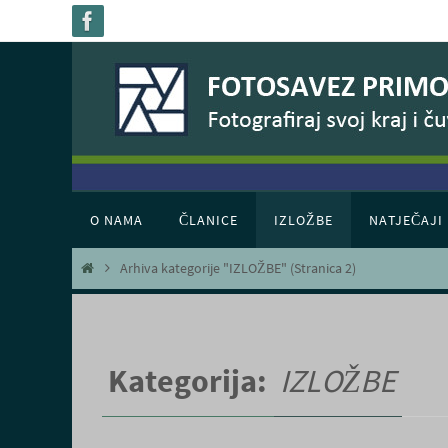
Skoči
do
sadržaja
Skoči
O NAMA
ČLANICE
IZLOŽBE
NATJEČAJI
do
sadržaja
Home
Arhiva kategorije "IZLOŽBE"
(Stranica 2)
Kategorija:
IZLOŽBE