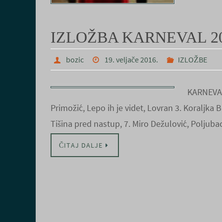
IZLOŽBA KARNEVAL 20
bozic
19. veljače 2016.
IZLOŽBE
KARNEVAL 
Primožić, Lepo ih je videt, Lovran 3. Koraljka B
Tišina pred nastup, 7. Miro Dežulović, Poljuba
ČITAJ DALJE