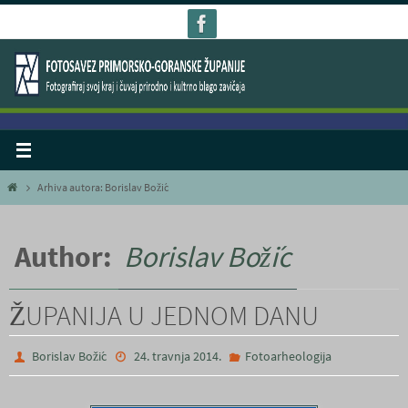
Skoči
do
sadržaja
Home
Arhiva autora: Borislav Božić
Author:
Borislav Božić
ŽUPANIJA U JEDNOM DANU
Borislav Božić
24. travnja 2014.
Fotoarheologija