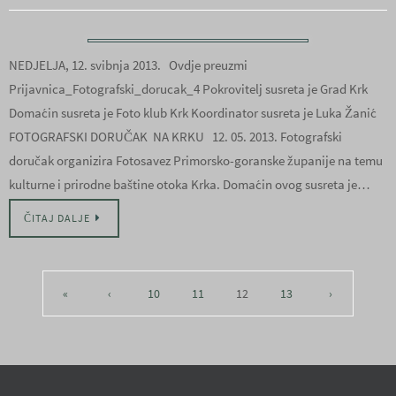
NEDJELJA, 12. svibnja 2013. Ovdje preuzmi
Prijavnica_Fotografski_dorucak_4 Pokrovitelj susreta je Grad Krk
Domaćin susreta je Foto klub Krk Koordinator susreta je Luka Žanić
FOTOGRAFSKI DORUČAK NA KRKU 12. 05. 2013. Fotografski
doručak organizira Fotosavez Primorsko-goranske županije na temu
kulturne i prirodne baštine otoka Krka. Domaćin ovog susreta je…
ČITAJ DALJE
«
‹
10
11
12
13
›