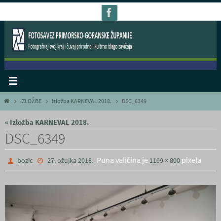
Skoči
do
sadržaja
Home
IZLOŽBE
Izložba KARNEVAL 2018.
DSC_6349
« Izložba KARNEVAL 2018.
DSC_6349
Puna veličina je
pixela
bozic
27. ožujka 2018.
1199 × 800